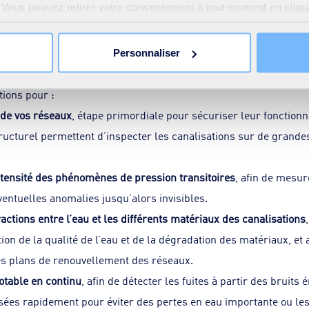
e. Vous pouvez retirer votre consentement à tout moment en cliquan
arlez-vous SUEZ
 sur toutes les pages du site. En savoir plus dans notre
Déclar
Personnaliser
s à vos besoins
ions pour :
 de vos réseaux
, étape primordiale pour sécuriser leur fonctio
ructurel permettent d’inspecter les canalisations sur de grande
intensité des phénomènes de pression transitoires
, afin de mesur
ventuelles anomalies jusqu’alors invisibles.
actions entre l’eau et les différents matériaux des canalisations
ion de la qualité de l’eau et de la dégradation des matériaux, et a
les plans de renouvellement des réseaux.
otable en continu
, afin de détecter les fuites à partir des bruits
lisées rapidement pour éviter des pertes en eau importante ou le