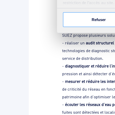
restriction de l’accès au sit
C'est quoi le rendement de réseau | P
votre consentement » présent
Credit: SUEZ group
Refuser
Des solutions adaptée
SUEZ propose plusieurs solut
- réaliser un
audit structurel
technologies de diagnostic st
service de distribution.
-
diagnostiquer et réduire l’
pression et ainsi détecter d’é
-
mesurer et réduire les inter
de criticité du réseau en fonct
patrimoine afin d’optimiser 
-
écouter les réseaux d’eau p
fuites sont détectées et loca