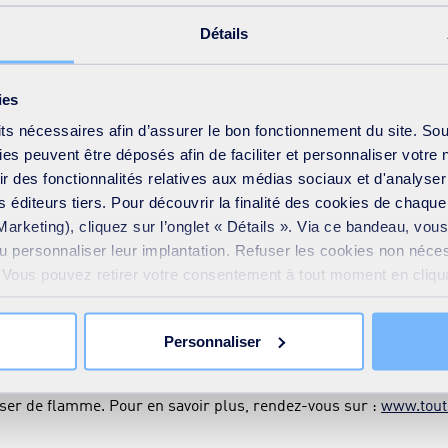
 les feuilles qui risqueraient de geler le compteur.
Détails
sations ?
ies
tous les tuyaux extérieurs ou dans les pièces non chauffées d'u
its nécessaires afin d’assurer le bon fonctionnement du site. So
ués à l'entrée et à la sortie du compteur. La laine de verre, le pa
s peuvent être déposés afin de faciliter et personnaliser votre 
frir des fonctionnalités relatives aux médias sociaux et d'analyser
 éditeurs tiers. Pour découvrir la finalité des cookies de chaqu
Marketing), cliquez sur l’onglet « Détails ». Via ce bandeau, vo
ou personnaliser leur implantation. Refuser les cookies non néce
e. Vous pouvez retirer votre consentement à tout moment en cliquan
 d’eau gelé ?
 sur toutes les pages du site. En savoir plus dans notre
Déclar
Personnaliser
aut en premier lieu couper l’eau afin d’éviter toute inondation a
 chaleur, un sèche-cheveux par exemple, permettra de débloquer l
liser de flamme. Pour en savoir plus, rendez-vous sur :
www.tout