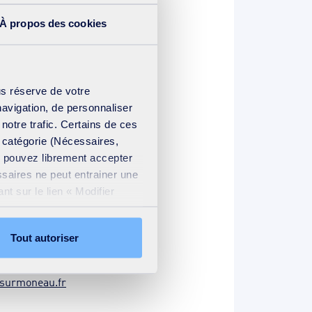
À propos des cookies
ne gaine isolante ou de
us réserve de votre
pier ou la paille sont à
navigation, de personnaliser
 notre trafic. Certains de ces
e catégorie (Nécessaires,
us pouvez librement accepter
ssaires ne peut entrainer une
t sur le lien « Modifier
ation cookies
.
Tout autoriser
u moment d’un dégel.
a canalisation gelée. Il ne
surmoneau.fr