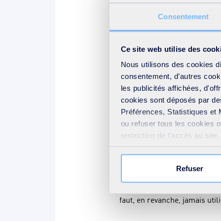
organiques comme la paille ou
Consentement
Comment protéger les canali
Ce site web utilise des cook
Il est recommandé d’entourer 
Nous utilisons des cookies d
polystyrène, ainsi que ceux sit
consentement, d’autres cookie
les publicités affichées, d'of
proscrire.
cookies sont déposés par des
Préférences, Statistiques et 
ou refuser tous les cookies 
restriction de l’accès au sit
Que faire en cas de compteur
votre consentement » présent
Refuser
Pour tout compteur gelé, il f
L’utilisation d’une source de
faut, en revanche, jamais uti