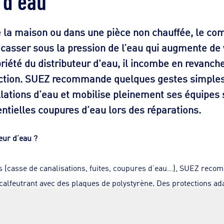
de la maison ou dans une pièce non chauffée, le co
t casser sous la pression de l’eau qui augmente de
iété du distributeur d'eau, il incombe en revanche
ection. SUEZ recommande quelques gestes simples 
lations d’eau et mobilise pleinement ses équipes s
entielles coupures d’eau lors des réparations.
ur d’eau ?
 (casse de canalisations, fuites, coupures d’eau…), SUEZ recom
calfeutrant avec des plaques de polystyrène. Des protections a
bricolage. Autre solution : remplir un sac avec des chips de pol
matériaux absorbant l’humidité comme la laine de verre et le papi