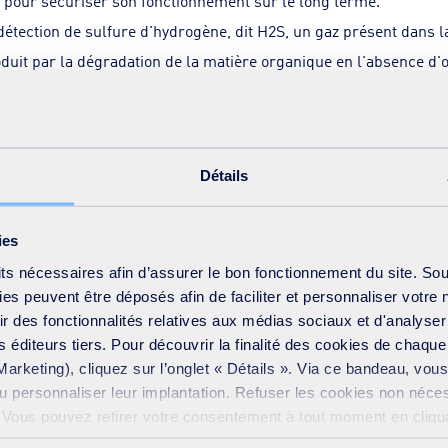
pour sécuriser son fonctionnement sur le long terme.
étection de sulfure d'hydrogène, dit H2S, un gaz présent dans l
roduit par la dégradation de la matière organique en l'absence d'
tage sur le silo à boues de la station d’épuration de Brazeyen- Pl
 de la masse totale de la boue qui est de la matière sèche.
Détails
crassement pour optimiser le curage préventif et curatif des rés
s parasites
ies
es collecteurs non accessibles, sans avoir besoin de curer les 
its nécessaires afin d’assurer le bon fonctionnement du site. So
etée par le Groupe SUEZ
s peuvent être déposés afin de faciliter et personnaliser votre 
frir des fonctionnalités relatives aux médias sociaux et d'analyser
n agile permet d’intervenir en toute sécurité directement dans le
 éditeurs tiers. Pour découvrir la finalité des cookies de chaqu
llecte des données et
Marketing), cliquez sur l’onglet « Détails ». Via ce bandeau, vo
se fait automatiquement grâce à un algorithme intelligent. Elle 
ou personnaliser leur implantation. Refuser les cookies non néce
e et sécurisé.
e. Vous pouvez retirer votre consentement à tout moment en cliquan
 sur toutes les pages du site. En savoir plus dans notre
Déclar
s pour le suivi des eaux claires parasites.