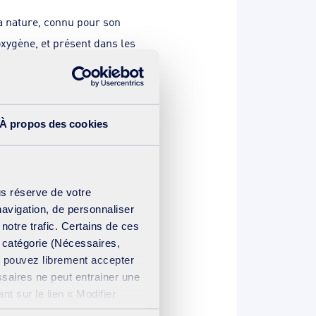
a nature, connu pour son
oxygène, et présent dans les
aine pour améliorer la siccité,
À propos des cookies
eaux d’assainissement.
réseaux ou de les vider grâce
us réserve de votre
navigation, de personnaliser
 notre trafic. Certains de ces
s réseaux en service. Munie
e catégorie (Nécessaires,
us pouvez librement accepter
permet d’établir un pré-
ssaires ne peut entrainer une
t sur le lien « Modifier
ation cookies
.