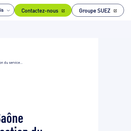
Contactez-nous
Groupe SUEZ
is
 du service...
Saône
estion du