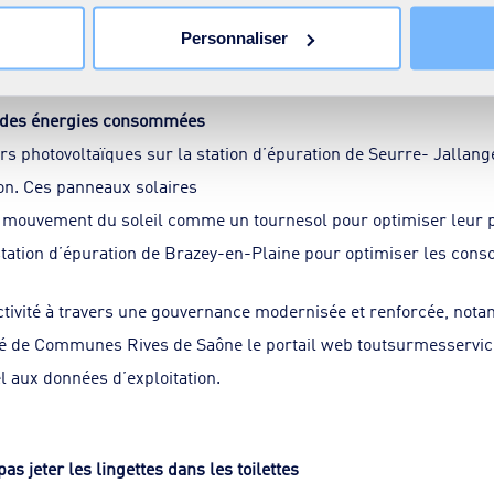
 agréés sur les stations d’épuration de Brazey-en-Plaine et
Personnaliser
e des énergies consommées
rs photovoltaïques sur la station d’épuration de Seurre- Jallang
on. Ces panneaux solaires
 le mouvement du soleil comme un tournesol pour optimiser leur p
station d’épuration de Brazey-en-Plaine pour optimiser les con
tivité à travers une gouvernance modernisée et renforcée, not
 de Communes Rives de Saône le portail web toutsurmesservices
l aux données d’exploitation.
as jeter les lingettes dans les toilettes