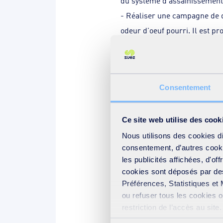
du système d’assainissement 
- Réaliser une campagne de d
odeur d'oeuf pourri. Il est p
sédiments et l'eau.
- Installer une grille d’égout
soit augmenter le pourcentage
Consentement
- Installer deux sondes d’en
Lutter contre les eaux claire
Ce site web utilise des cook
- Améliorer la connaissance d
Nous utilisons des cookies d
à la solution innovante brev
consentement, d’autres cookie
les publicités affichées, d'of
: la SewerBall. Cette solutio
cookies sont déposés par des
de capteurs, la SewerBall co
Préférences, Statistiques et 
l’interprétation des mesures 
ou refuser tous les cookies 
diagnostic rapide, économiqu
restriction de l’accès au sit
votre consentement » présent
- Déployer deux sondes mobile