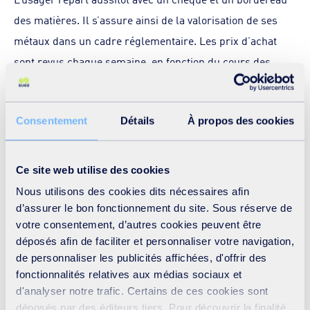
des matières. Il s’assure ainsi de la valorisation de ses
métaux dans un cadre réglementaire. Les prix d’achat
sont revus chaque semaine, en fonction du cours des
matières.
Lors de la première visite, les usagers doivent présenter
Consentement
Détails
À propos des cookies
un justificatif d’identité (carte d’identité, passeport en
cours de validité, permis de conduire), la carte grise de
leur véhicule, ainsi qu’un extrait K-bis pour les
Ce site web utilise des cookies
professionnels.
Nous utilisons des cookies dits nécessaires afin
d’assurer le bon fonctionnement du site. Sous réserve de
La gestion du comptoir à métaux est assurée par 2
votre consentement, d’autres cookies peuvent être
déposés afin de faciliter et personnaliser votre navigation,
experts SUEZ
qui sont formés à l’identification d’une
de personnaliser les publicités affichées, d'offrir des
vingtaine de catégories de métaux grâce à un expertise
fonctionnalités relatives aux médias sociaux et
technique pointue.
d'analyser notre trafic. Certains de ces cookies sont
déposés par des éditeurs tiers. Pour découvrir la finalité