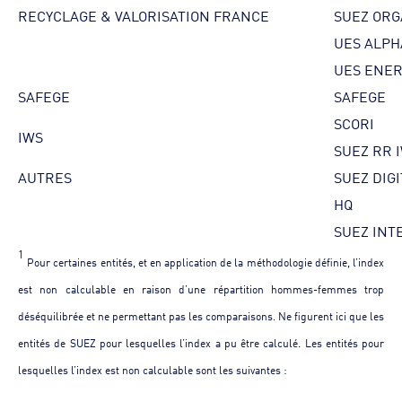
RECYCLAGE & VALORISATION FRANCE
SUEZ ORG
UES ALPH
UES ENER
SAFEGE
SAFEGE
SCORI
IWS
SUEZ RR 
AUTRES
SUEZ DIG
HQ
SUEZ INT
1
Pour certaines entités, et en application de la méthodologie définie, l’index
est non calculable en raison d’une répartition hommes-femmes trop
déséquilibrée et ne permettant pas les comparaisons. Ne figurent ici que les
entités de SUEZ pour lesquelles l’index a pu être calculé. Les entités pour
lesquelles l’index est non calculable sont les suivantes :