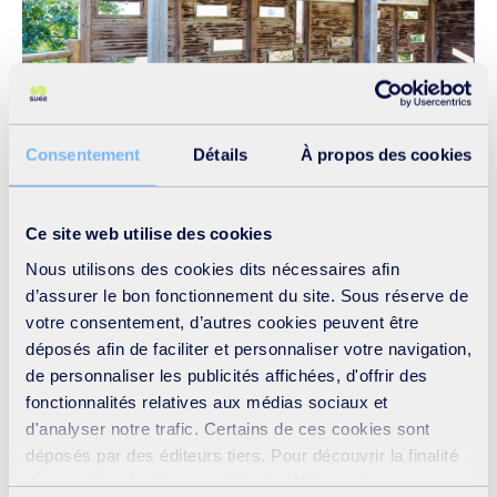
Consentement
Détails
À propos des cookies
Coulée verte et son observatoire, au Pecq (78), un espace
Ce site web utilise des cookies
vert labellisé « EcoJardin ».
Nous utilisons des cookies dits nécessaires afin
Crédit photos @SUEZ
d’assurer le bon fonctionnement du site. Sous réserve de
votre consentement, d’autres cookies peuvent être
déposés afin de faciliter et personnaliser votre navigation,
de personnaliser les publicités affichées, d'offrir des
fonctionnalités relatives aux médias sociaux et
d'analyser notre trafic. Certains de ces cookies sont
déposés par des éditeurs tiers. Pour découvrir la finalité
des cookies de chaque catégorie (Nécessaires,