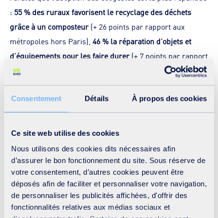
:
55 % des ruraux favorisent le recyclage des déchets
grâce à un composteur
(+ 26 points par rapport aux
métropoles hors Paris),
46 % la réparation d’objets et
d’équipements pour les faire durer
(+ 7 points par rapport
aux métropoles hors Paris), et
33 % privilégient les
circuits courts
(+ 6 points par rapport aux métropoles
Consentement
Détails
À propos des cookies
hors Paris), une pratique qui se démocratise de plus en
plus dans les villes.
Ce site web utilise des cookies
Nous utilisons des cookies dits nécessaires afin
Des comportements qui évoluent doucement
d’assurer le bon fonctionnement du site. Sous réserve de
Les habitants de la région restent convaincus que réduire
votre consentement, d’autres cookies peuvent être
ses déchets, c’est adopter une nouvelle façon de
déposés afin de faciliter et personnaliser votre navigation,
de personnaliser les publicités affichées, d'offrir des
consommer (52 %). Un sentiment positif et communicatif,
fonctionnalités relatives aux médias sociaux et
puisque 49 % des habitants de la région pensent que les