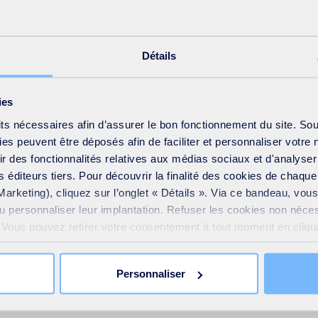
rix : printemps 2024
Détails
ur participer :
ies
its nécessaires afin d’assurer le bon fonctionnement du site. So
s peuvent être déposés afin de faciliter et personnaliser votre 
frir des fonctionnalités relatives aux médias sociaux et d'analyser
gouttes d’eau
 éditeurs tiers. Pour découvrir la finalité des cookies de chaqu
Marketing), cliquez sur l’onglet « Détails ». Via ce bandeau, vo
ou personnaliser leur implantation. Refuser les cookies non néce
e. Vous pouvez retirer votre consentement à tout moment en cliquan
 sur toutes les pages du site. En savoir plus dans notre
Déclar
Personnaliser
répondre à l’un des enjeux suivants :