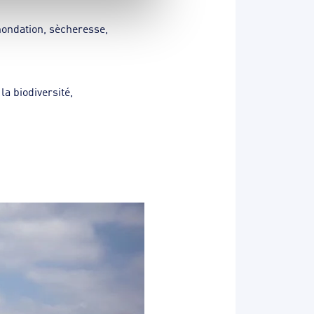
nondation, sècheresse,
a biodiversité,