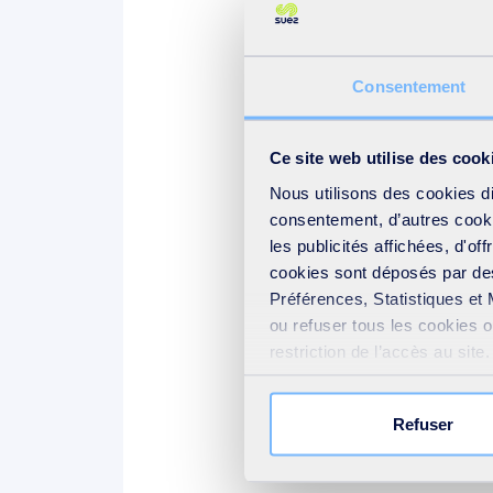
Cérémonie de remise des p
Consentement
Téléchargez les documents po
Ce site web utilise des cook
Nous utilisons des cookies d
Fiche Synthétique
consentement, d’autres cookie
Présentation complète
les publicités affichées, d'of
Règlement AAP Un océan de 
cookies sont déposés par des
Préférences, Statistiques et 
ou refuser tous les cookies 
restriction de l’accès au sit
Thématiques éligibles
votre consentement » présent
Refuser
Les projets soutenus devront 