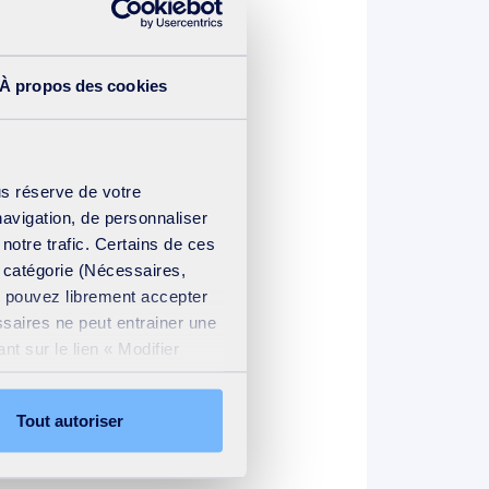
À propos des cookies
us réserve de votre
navigation, de personnaliser
 notre trafic. Certains de ces
e catégorie (Nécessaires,
us pouvez librement accepter
ssaires ne peut entrainer une
t sur le lien « Modifier
ation cookies
.
Tout autoriser