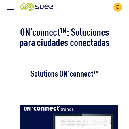
Search
Menu
Icon
Icon
ON’connect™: Soluciones
para ciudades conectadas
Solutions ON'connect™