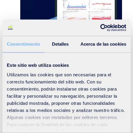
Consentimiento
Detalles
Acerca de las cookies
ON’connect™ trends
uanto
IoT para el medio ambiente para una ciudad
sostenible.
Este sitio web utiliza cookies
Utilizamos las cookies que son necesarias para el
Descubrir
correcto funcionamiento del sitio web. Con su
consentimiento, podrán instalarse otras cookies para
facilitar y personalizar su navegación, personalizar la
publicidad mostrada, proponer otras funcionalidades
relativas a los medios sociales y analizar nuestro tráfico.
Algunas cookies son instaladas por editores terceros.
Para conocer la finalidad de las cookies de cada
categoría (Necesarias, Preferencias, Estadísticas y