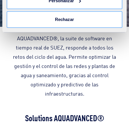
Personalizar
una restricción en el acceso al sitio. Puede retirar su
AQUADVANCED®
consentimiento en todo momento haciendo clic en el
enlace «Cambiar su consentimiento» presente en todas
Rechazar
las páginas del sitio. Para saber más haga clic en
nuestra
Declaración de cookies
.
AQUADVANCED®, la suite de software en
tiempo real de SUEZ, responde a todos los
retos del ciclo del agua. Permite optimizar la
gestión y el control de las redes y plantas de
agua y saneamiento, gracias al control
optimizado y predictivo de las
infraestructuras.
Solutions AQUADVANCED®