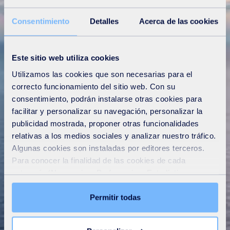
Consentimiento
Detalles
Acerca de las cookies
Este sitio web utiliza cookies
Utilizamos las cookies que son necesarias para el
correcto funcionamiento del sitio web. Con su
consentimiento, podrán instalarse otras cookies para
facilitar y personalizar su navegación, personalizar la
publicidad mostrada, proponer otras funcionalidades
relativas a los medios sociales y analizar nuestro tráfico.
Algunas cookies son instaladas por editores terceros.
Para conocer la finalidad de las cookies de cada
categoría (Necesarias, Preferencias, Estadísticas y
Marketing), haga clic en la pestaña «Detalles». A través
de ese banner, podrá aceptar o rechazar libremente
Permitir todas
Optimiza la gestión del
todas las cookies o personalizar su instalación. El
agua con la suite
rechazo de las cookies no necesarias puede conllevar