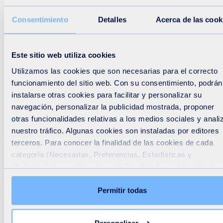
pueden ayudar a realizar un diagnóstico eficaz.
Consentimiento
Detalles
Acerca de las cook
Emisiones de gases en la línea de
biogás
Este sitio web utiliza cookies
Utilizamos las cookies que son necesarias para el correcto
Por terminar, Arantxa Bomboí nos hablaba de todas esas
funcionamiento del sitio web. Con su consentimiento, podrán
emisiones fugitivas que no solo causan molestias en el
instalarse otras cookies para facilitar y personalizar su
entorno, sino que también provocan serios problemas de
navegación, personalizar la publicidad mostrada, proponer
otras funcionalidades relativas a los medios sociales y anali
seguridad y resultan en la emisión de gases de efecto
nuestro tráfico. Algunas cookies son instaladas por editores
invernadero a la atmósfera, haciendo hincapié en la
terceros. Para conocer la finalidad de las cookies de cada
importancia del control de las emisiones de los gases de
categoría (Necesarias, Preferencias, Estadísticas y
combustión de los motores de cogeneración, de la caldera
Marketing), haga clic en la pestaña «Detalles». A través de 
banner, podrá aceptar o rechazar libremente todas las cooki
o del off-gas procedente del upgrading de biogás.
o personalizar su instalación. El rechazo de las cookies no
Permitir todas
necesarias puede conllevar una restricción en el acceso al
Para más información :
arantxa.bomboi@suez.com
sitio. Puede retirar su consentimiento en todo momento
Personalizar