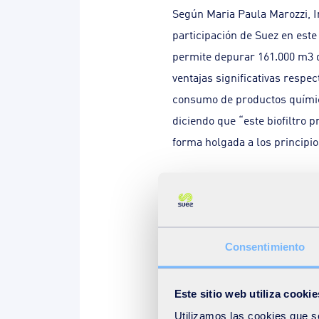
Según Maria Paula Marozzi, 
participación de Suez en este
permite depurar 161.000 m3 d
ventajas significativas respec
consumo de productos químico
diciendo que “este biofiltro 
forma holgada a los principio
Hay que tener en cuenta, com
un caudal de 161.000 Nm3/h de
posible la construcción en al
Consentimiento
orgánicos volátiles, después
de olores de ≤1.000 OUEU/Nm
Autorización Ambiental de la
Este sitio web utiliza cookie
Utilizamos las cookies que s