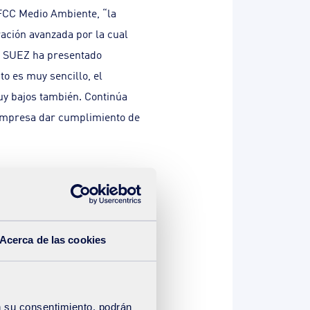
FCC Medio Ambiente, “la
ración avanzada por la cual
or SUEZ ha presentado
to es muy sencillo, el
uy bajos también. Continúa
a empresa dar cumplimiento de
ción de Las Dehesas, se trata
er un biofiltro cerrado, es
gado de olores y compuestos
Acerca de las cookies
imenea con una concentración
etros exigidos en la
n su consentimiento, podrán