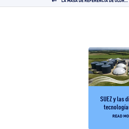
LA MASA DE REFERENCIA DE OLOR...
SUEZ y las d
tecnologías
READ M