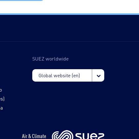
SUEZ worldwide
o
és)
da
Air & Climate