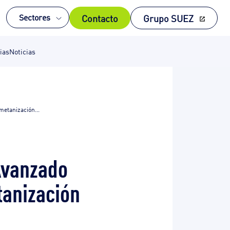
Contacto
Grupo SUEZ
Sectores
ias
Noticias
metanización...
 Avanzado
tanización