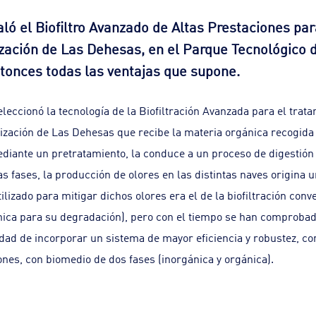
ló el Biofiltro Avanzado de Altas Prestaciones par
ización de Las Dehesas, en el Parque Tecnológico
onces todas las ventajas que supone.
eccionó la tecnología de la Biofiltración Avanzada para el trat
nización de Las Dehesas que recibe la materia orgánica recogid
ediante un pretratamiento, la conduce a un proceso de digestión
as fases, la producción de olores en las distintas naves origina 
ilizado para mitigar dichos olores era el de la biofiltración conv
nica para su degradación), pero con el tiempo se han comprobado
sidad de incorporar un sistema de mayor eficiencia y robustez, co
nes, con biomedio de dos fases (inorgánica y orgánica).