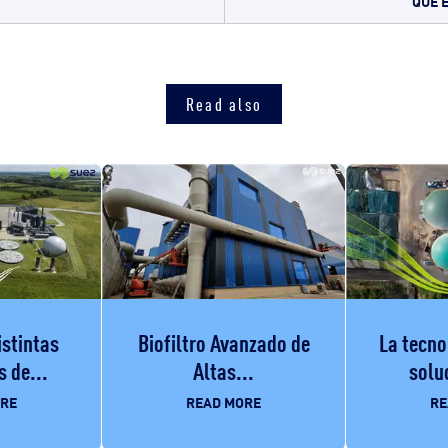
QUÉ 
Read also
istintas
Biofiltro Avanzado de
La tecno
 de...
Altas...
soluc
ORE
READ MORE
RE