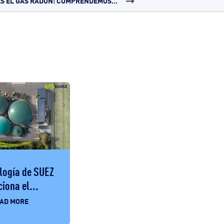
ES EL GAS RADÓN: COMPRENDEMOS...
logía de SUEZ
iona el...
AD MORE