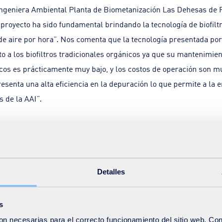
Ingeniera Ambiental Planta de Biometanización Las Dehesas de 
 proyecto ha sido fundamental brindando la tecnología de biofilt
e aire por hora”. Nos comenta que la tecnología presentada p
to a los biofiltros tradicionales orgánicos ya que su mantenimien
s es prácticamente muy bajo, y los costos de operación son m
presenta una alta eficiencia en la depuración lo que permite a l
s de la AAI”.
o comenta María Paula Marozzi, que en la planta de Biometaniza
 aire a través de un Biofiltro Avanzado de 3 pisos de altura. Al s
tura cuando no se dispone de espacio suficiente. Este aire, car
Detalles
 de atravesar el biomedio avanzado, se emite a través de una ch
3 y un COT (Carbono Orgánico Total) ≤40 mg/Nm3, ambos parám
 planta por la Comunidad de Madrid.
s
on necesarias para el correcto funcionamiento del sitio web. Co