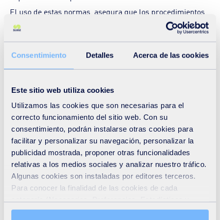
El uso de estas normas, asegura que los procedimientos
analíticos cumplan ciertos requisitos mínimos en
parámetros como la sensibilidad, repetibilidad,
reproducibilidad, etc. De igual modo, el empleo de estas
Consentimiento
Detalles
Acerca de las cookies
normas técnicas, asegura que los procedimientos han
sido consensuados por la comunidad científica, y por
Este sitio web utiliza cookies
tanto tienen una amplia difusión y utilización. Así SUEZ se
Utilizamos las cookies que son necesarias para el
encuentra acreditado por ENAC (Entidad Nacional de
correcto funcionamiento del sitio web. Con su
Acreditación) para la realización de la toma de muestra y
consentimiento, podrán instalarse otras cookies para
facilitar y personalizar su navegación, personalizar la
análisis mediante olfatometría dinámica según los
publicidad mostrada, proponer otras funcionalidades
requisitos fijados por la norma EN 13.725 "Air Quality.
relativas a los medios sociales y analizar nuestro tráfico.
Determination of odour concentration by dynamic
Algunas cookies son instaladas por editores terceros.
olfactometry" que CEN (European Committee for
Para conocer la finalidad de las cookies de cada
categoría (Necesarias, Preferencias, Estadísticas y
Standarization) publicó en 2.003, y cuya versión española,
Marketing), haga clic en la pestaña «Detalles». A través
UNE-EN 13.725, fue publicada en 2004 por AENOR