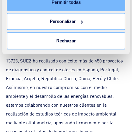
de ese banner, podrá aceptar o rechazar libremente
Permitir todas
(Asociación Española de Normalización y Certificación),
todas las cookies o personalizar su instalación. El
ambas normas posteriormente revisadas en 2022.
rechazo de las cookies no necesarias puede conllevar
Personalizar
una restricción en el acceso al sitio. Puede retirar su
consentimiento en todo momento haciendo clic en el
Con más de 30 años de experiencia en este campo, y
enlace «Cambiar su consentimiento» presente en todas
Rechazar
siendo el primer laboratorio acreditado en España para la
las páginas del sitio. Para saber más haga clic en
realización de estudios en base a la norma UNE-EN
nuestra
Declaración de cookies
.
13725, SUEZ ha realizado con éxito más de 450 proyectos
de diagnóstico y control de olores en España, Portugal,
Francia, Argelia, República Checa, China, Perú y Chile.
Así mismo, en nuestro compromiso con el medio
ambiente y el desarrollo de las energías renovables,
estamos colaborando con nuestros clientes en la
realización de estudios teóricos de impacto ambiental
mediante olfatometría, apostando firmemente por la
creación de plantas de biometano y biogás.