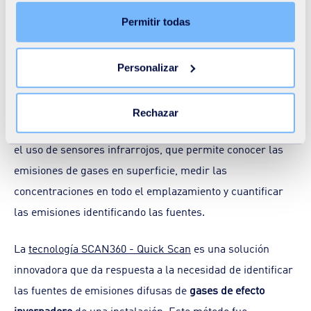
Marketing), haga clic en la pestaña «Detalles». A través
implementado con éxito tanto en España como a nivel
de ese banner, podrá aceptar o rechazar libremente
Permitir todas
internacional.
todas las cookies o personalizar su instalación. El
rechazo de las cookies no necesarias puede conllevar
Así mismo, para la valoración de las emisiones de CH
,
Personalizar
4
una restricción en el acceso al sitio. Puede retirar su
CO
y N
O en grandes instalaciones o superficies, SUEZ
consentimiento en todo momento haciendo clic en el
2
2
enlace «Cambiar su consentimiento» presente en todas
Air & Climate ha desarrollado
SCAN360 - QUICK SCAN
,
Rechazar
las páginas del sitio. Para saber más haga clic en
como una solución innovadora y diferenciadora basada en
nuestra
Declaración de cookies
.
el uso de sensores infrarrojos, que permite conocer las
emisiones de gases en superficie, medir las
concentraciones en todo el emplazamiento y cuantificar
las emisiones identificando las fuentes.
La
tecnología SCAN360 - Quick Scan
es una solución
innovadora que da respuesta a la necesidad de identificar
las fuentes de emisiones difusas de
gases de efecto
invernadero
de una instalación. Este método fue