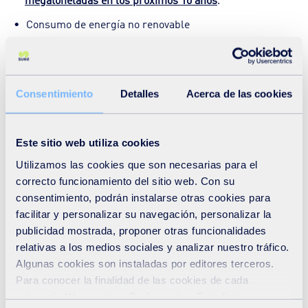
Consumo de energía no renovable
La utilización de aire acondicionado, consumo eléctrico,
calefacción con energías no renovables que potencien
la
quema de combustibles dañinos
para la atmósfera y
sirvan al efecto invernadero y calentamiento global.
Consentimiento
Detalles
Acerca de las cookies
Soluciones SUEZ
Este sitio web utiliza cookies
Utilizamos las cookies que son necesarias para el
En SUEZ hemos desarrollado la
tecnología
SCAN 360 –
correcto funcionamiento del sitio web. Con su
Smart Inspection
que permite
detectar y cuantificar los
consentimiento, podrán instalarse otras cookies para
gases del efecto invernadero
para su posterior registro y
facilitar y personalizar su navegación, personalizar la
publicidad mostrada, proponer otras funcionalidades
supervisión. Esta tecnología emplea imágenes ópticas
relativas a los medios sociales y analizar nuestro tráfico.
infrarrojas (IR/OGI) para realizar la detección de
Algunas cookies son instaladas por editores terceros.
potenciales emisiones fugitivas de COVs y biogás, siendo
Para conocer la finalidad de las cookies de cada
el sistema de detección de fugas de gas que SUEZ ha
categoría (Necesarias, Preferencias, Estadísticas y