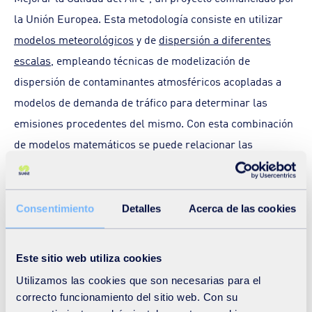
la Unión Europea. Esta metodología consiste en utilizar
modelos meteorológicos
y de
dispersión a diferentes
escalas
, empleando técnicas de modelización de
dispersión de contaminantes atmosféricos acopladas a
modelos de demanda de tráfico para determinar las
emisiones procedentes del mismo. Con esta combinación
de modelos matemáticos se puede relacionar las
emisiones producidas por el tráfico rodado con la calidad
del aire que respiramos.
Consentimiento
Detalles
Acerca de las cookies
Con este sistema de modelo validado, como gemelo digital
de la ciudad, es posible generar mapas de concentración
Este sitio web utiliza cookies
de contaminantes antes de la implementación de
Utilizamos las cookies que son necesarias para el
medidas, y después de implementar restricciones y
correcto funcionamiento del sitio web. Con su
modificaciones en la movilidad de la ciudad. Con los