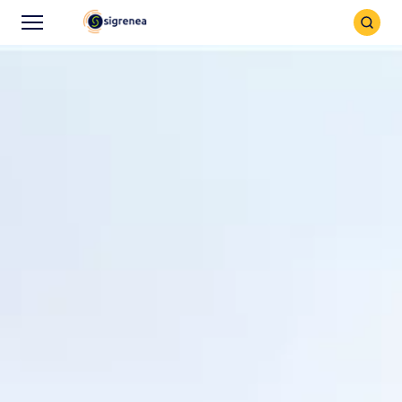
Icône
Icône
recher
Menu