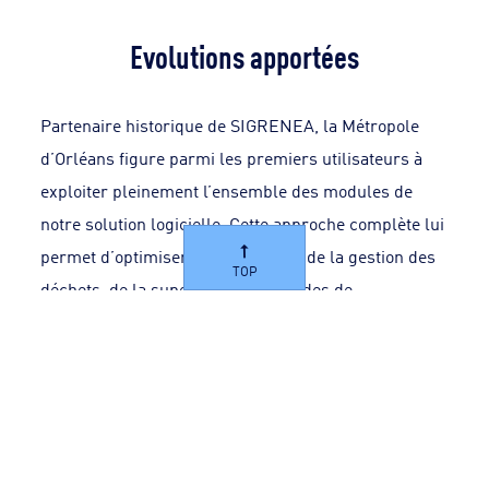
Evolutions apportées
Partenaire historique de SIGRENEA, la Métropole
d’Orléans figure parmi les premiers utilisateurs à
exploiter pleinement l’ensemble des modules de
notre solution logicielle. Cette approche complète lui
permet d’optimiser chaque aspect de la gestion des
TOP
déchets, de la supervision des sondes de
remplissage à l’organisation des collectes et à la
maintenance des équipements. Grâce à cette
intégration avancée, la métropole bénéficie d’un suivi
en temps réel et d’une prise de décision plus
réactive pour une collecte toujours plus efficace et
durable.