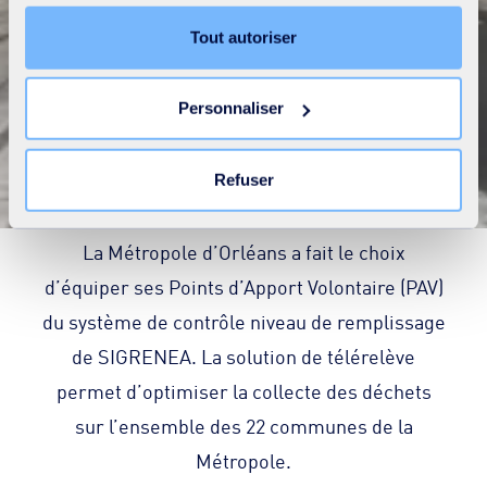
Préférences, Statistiques et Marketing), cliquez sur
l’onglet « Détails ». Via ce bandeau, vous pouvez
Tout autoriser
librement accepter ou refuser tous les cookies ou
personnaliser leur implantation. Refuser les cookies non
Personnaliser
Orléans Métropole
nécessaires ne peut entrainer une restriction de l’accès
au site. Vous pouvez retirer votre consentement à tout
moment en cliquant sur le lien « Modifier votre
Refuser
consentement » présent sur toutes les pages du site. En
savoir plus dans notre
Déclaration cookies
.
La Métropole d’Orléans a fait le choix
d’équiper ses Points d’Apport Volontaire (PAV)
du système de contrôle niveau de remplissage
de SIGRENEA. La solution de télérelève
permet d’optimiser la collecte des déchets
sur l’ensemble des 22 communes de la
Métropole.