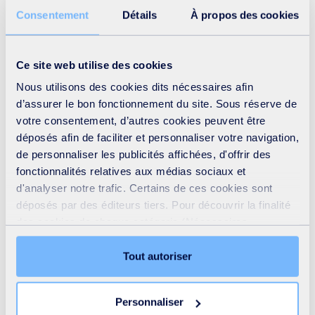
Consentement
Détails
À propos des cookies
Confier cette mission à un prestataire de collecte des
Ce site web utilise des cookies
déchets comme SUEZ, c'est assurer une gestion et
Nous utilisons des cookies dits nécessaires afin
une valorisation optimales de vos déchets
d’assurer le bon fonctionnement du site. Sous réserve de
recyclables.
votre consentement, d’autres cookies peuvent être
déposés afin de faciliter et personnaliser votre navigation,
On résume, quels sont les déchets
de personnaliser les publicités affichées, d'offrir des
concernés par le tri à la source
?
fonctionnalités relatives aux médias sociaux et
d'analyser notre trafic. Certains de ces cookies sont
déposés par des éditeurs tiers. Pour découvrir la finalité
des cookies de chaque catégorie (Nécessaires,
Préférences, Statistiques et Marketing), cliquez sur
l’onglet « Détails ». Via ce bandeau, vous pouvez
Tout autoriser
librement accepter ou refuser tous les cookies ou
personnaliser leur implantation. Refuser les cookies non
Personnaliser
nécessaires ne peut entrainer une restriction de l’accès