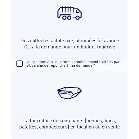
Téléphone*
Des collectes à date fixe, planifiées à l’avance
OU à la demande pour un budget maîtrisé
Je consens à ce que mes données soient traitées par
SUEZ afin de répondre à ma demande.*
Envoyez votre demande
*Champs obligatoires.
En qualité de responsable de traitement, SUEZ Recyclage et
La fourniture de contenants (bennes, bacs,
valorisation France, situé à Altiplano, 4, place de la Pyramide -
92800 Puteaux, France, une société du Groupe SUEZ, traite vos
palettes, compacteurs) en location ou en vente
données personnelles dans son intérêt légitime, pour répondre à
voir plus
votre demande et, sauf si vous y opposez, vous envoyer des actualités