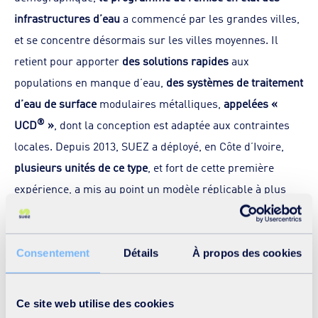
infrastructures d’eau
a commencé par les grandes villes,
et se concentre désormais sur les villes moyennes. Il
retient pour apporter
des solutions rapides
aux
populations en manque d’eau,
des systèmes de traitement
d’eau de surface
modulaires métalliques,
appelées «
®
UCD
»
, dont la conception est adaptée aux contraintes
locales. Depuis 2013, SUEZ a déployé, en Côte d’Ivoire,
plusieurs unités de ce type
, et fort de cette première
expérience, a mis au point un modèle réplicable à plus
grande échelle.
Les dix premières unités
livrées seront déployées
Consentement
Détails
À propos des cookies
rapidement pour répondre à la demande de sites où la
distribution en eau potable est aujourd’hui partielle en
Ce site web utilise des cookies
raison d’un
réseau de distribution incomplet
ou d’un